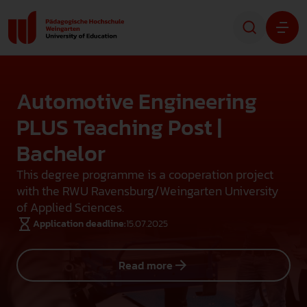
Studying
Automotive Engineering
Research
PLUS Teaching Post |
Bachelor
University
This degree programme is a cooperation project
Contact
with the RWU Ravensburg/Weingarten University
of Applied Sciences.
Application deadline:
15.07.2025
Read more