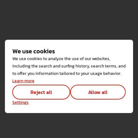
We use cookies
We use cookies to analyze the use of our websites,
including the search and surfing history, search terms, and
to offer you information tailored to your usage behavior.
We use cookies
Learn more
The cookies used on the website are
Reject all
Allow all
Learn more
Settings
Allow all
Reject all
Necessary cookies
Necessary cookies provide
Save settings
Zur Webseite der RWU
Marketing cookies